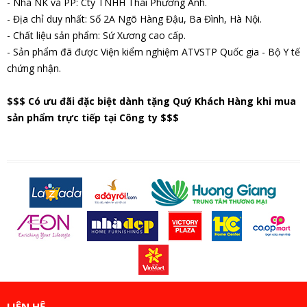
- Nhà NK và PP: Cty TNHH Thái Phương Anh.
- Địa chỉ duy nhất: Số 2A Ngõ Hàng Đậu, Ba Đình, Hà Nội.
- Chất liệu sản phẩm: Sứ Xương cao cấp.
- Sản phẩm đã được Viện kiểm nghiệm ATVSTP Quốc gia - Bộ Y tế
chứng nhận.
$$$ Có ưu đãi đặc biệt dành tặng Quý Khách Hàng khi mua
sản phẩm trực tiếp tại Công ty $$$
LIÊN HỆ