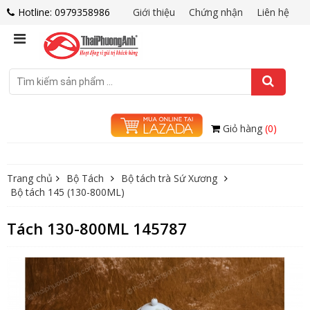
Hotline: 0979358986
Giới thiệu
Chứng nhận
Liên hệ
Giỏ hàng
(0)
Trang chủ
Bộ Tách
Bộ tách trà Sứ Xương
Bộ tách 145 (130-800ML)
Tách 130-800ML 145787