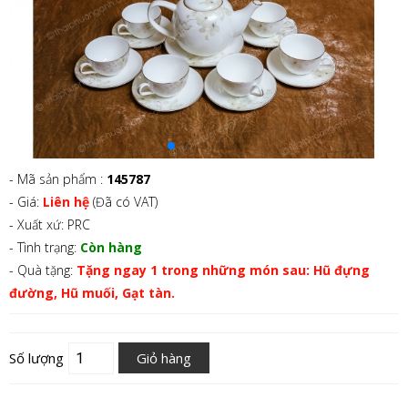
- Mã sản phẩm :
145787
- Giá:
Liên hệ
(Đã có VAT)
- Xuất xứ: PRC
- Tình trạng:
Còn hàng
- Quà tặng:
Tặng ngay 1 trong những món sau: Hũ đựng
đường, Hũ muối, Gạt tàn.
Số lượng
Giỏ hàng