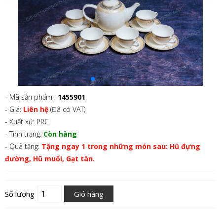
- Mã sản phẩm :
1455901
- Giá:
Liên hệ
(Đã có VAT)
- Xuất xứ: PRC
- Tình trạng:
Còn hàng
- Quà tặng:
Tặng ngay 1 trong những món sau: Hũ đựng
đường, Hũ muối, Gạt tàn.
Số lượng
Giỏ hàng