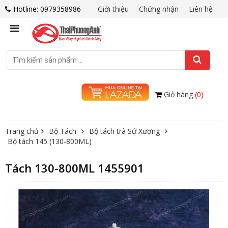
Hotline: 0979358986
Giới thiệu
Chứng nhận
Liên hệ
Giỏ hàng
(0)
Trang chủ
Bộ Tách
Bộ tách trà Sứ Xương
Bộ tách 145 (130-800ML)
Tách 130-800ML 1455901