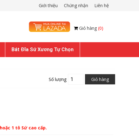
Giới thiệu
Chứng nhận
Liên hệ
Giỏ hàng
(0)
Bát Đĩa Sứ Xương Tự Chọn
Số lượng
Giỏ hàng
hoặc 1 tô Sứ cao cấp.