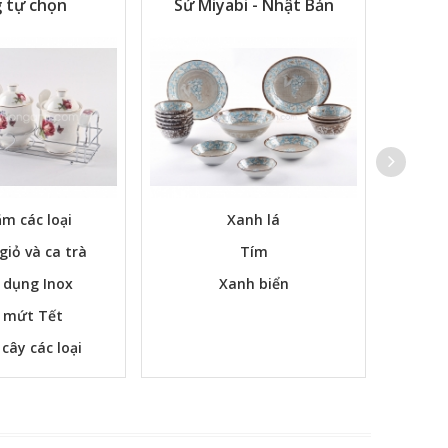
 tự chọn
Sứ Miyabi - Nhật Bản
m các loại
Xanh lá
Các bộ
 giỏ và ca trà
Tím
 dụng Inox
Xanh biển
 mứt Tết
 cây các loại
m ngay