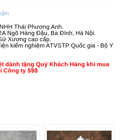
phẩm
 TNHH Thái Phương Anh.
ố 2A Ngõ Hàng Đậu, Ba Đình, Hà Nội.
 Sứ Xương cao cấp.
iện kiểm nghiệm ATVSTP Quốc gia - Bộ Y
iệt dành tặng Quý Khách Hàng khi mua
ại Công ty $$$