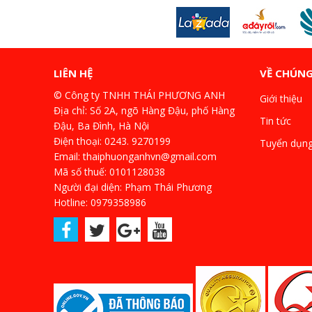
LIÊN HỆ
VỀ CHÚNG
© Công ty TNHH THÁI PHƯƠNG ANH
Giới thiệu
Địa chỉ: Số 2A, ngõ Hàng Đậu, phố Hàng
Tin tức
Đậu, Ba Đình, Hà Nội
Điện thoại: 0243. 9270199
Tuyển dụn
Email: thaiphuonganhvn@gmail.com
Mã số thuế: 0101128038
Người đại diện: Phạm Thái Phương
Hotline: 0979358986