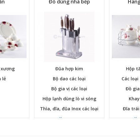
ăn
Đồ dùng nhà bếp
Hàng
ứ xương
Đũa hợp kim
Hộp tă
 lẻ
Bộ dao các loại
Các loại
Bộ gia vị các loại
Đồ gia
Hộp lạnh dùng lò vi sóng
Khay
Thìa, dĩa, đũa Inox các loại
Đĩa trái
Xem ngay
Xe