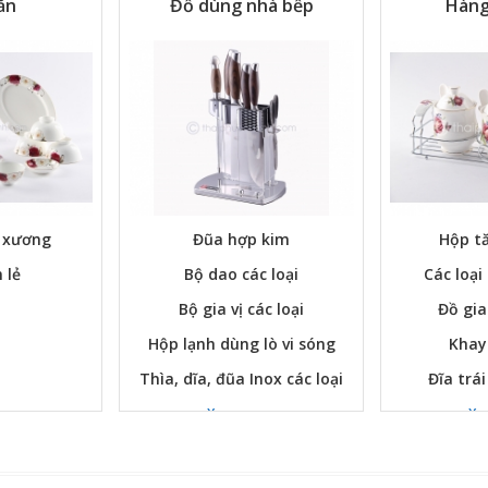
ăn
Đồ dùng nhà bếp
Hàng
ứ xương
Đũa hợp kim
Hộp tă
 lẻ
Bộ dao các loại
Các loại
Bộ gia vị các loại
Đồ gia
Hộp lạnh dùng lò vi sóng
Khay
Thìa, dĩa, đũa Inox các loại
Đĩa trái
Xem ngay
Xe