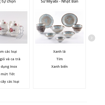
 tự chọn
Sứ Miyabi - Nhật Bản
m các loại
Xanh lá
Các bộ
 giỏ và ca trà
Tím
 dụng Inox
Xanh biển
 mứt Tết
 cây các loại
m ngay