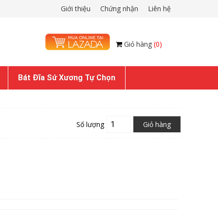
Giới thiệu
Chứng nhận
Liên hệ
Giỏ hàng
(0)
Bát Đĩa Sứ Xương Tự Chọn
Số lượng
Giỏ hàng