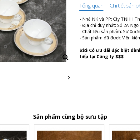
Tổng quan
Chi tiết sản 
- Nhà NK và PP: Cty TNHH T
- Địa chỉ duy nhất: Số 2A Ng
- Chất liệu sản phẩm: Sứ Xươ
- Sản phẩm đã được Viện kiể
$$$ Có ưu đãi đặc biệt dà
tiếp tại Công ty $$$
Sản phẩm cùng bộ sưu tập