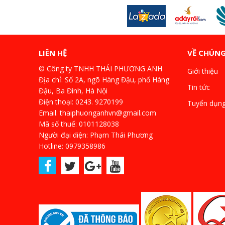
LIÊN HỆ
VỀ CHÚNG
© Công ty TNHH THÁI PHƯƠNG ANH
Giới thiệu
Địa chỉ: Số 2A, ngõ Hàng Đậu, phố Hàng
Tin tức
Đậu, Ba Đình, Hà Nội
Điện thoại: 0243. 9270199
Tuyển dụn
Email: thaiphuonganhvn@gmail.com
Mã số thuế: 0101128038
Người đại diện: Phạm Thái Phương
Hotline: 0979358986