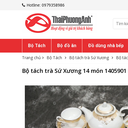
Hotline: 0979358986
Bộ Tách
Bộ đồ ăn
Đồ dùng nhà bếp
Trang chủ
Bộ Tách
Bộ tách trà Sứ Xương
Bộ tá
Bộ tách trà Sứ Xương 14 món 1405901