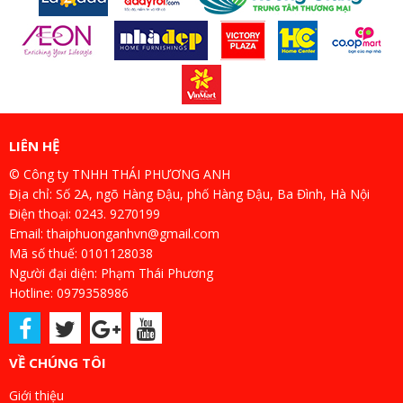
LIÊN HỆ
© Công ty TNHH THÁI PHƯƠNG ANH
Địa chỉ: Số 2A, ngõ Hàng Đậu, phố Hàng Đậu, Ba Đình, Hà Nội
Điện thoại: 0243. 9270199
Email: thaiphuonganhvn@gmail.com
Mã số thuế: 0101128038
Người đại diện: Phạm Thái Phương
Hotline: 0979358986
VỀ CHÚNG TÔI
Giới thiệu