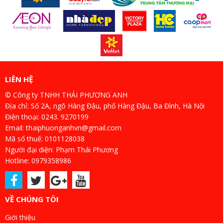
LIÊN HỆ
© Công ty TNHH THÁI PHƯƠNG ANH
Địa chỉ: Số 2A, ngõ Hàng Đậu, phố Hàng Đậu, Ba Đình, Hà Nội
Điện thoại: 0243. 9270199
Email: thaiphuonganhvn@gmail.com
Mã số thuế: 0101128038
Người đại diện: Phạm Thái Phương
Hotline: 0979358986
VỀ CHÚNG TÔI
Giới thiệu