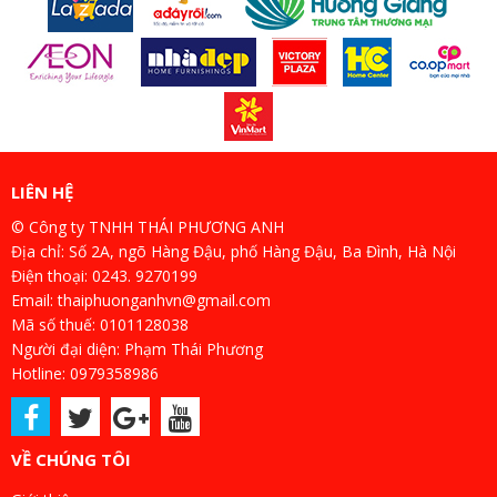
LIÊN HỆ
© Công ty TNHH THÁI PHƯƠNG ANH
Địa chỉ: Số 2A, ngõ Hàng Đậu, phố Hàng Đậu, Ba Đình, Hà Nội
Điện thoại: 0243. 9270199
Email: thaiphuonganhvn@gmail.com
Mã số thuế: 0101128038
Người đại diện: Phạm Thái Phương
Hotline: 0979358986
VỀ CHÚNG TÔI