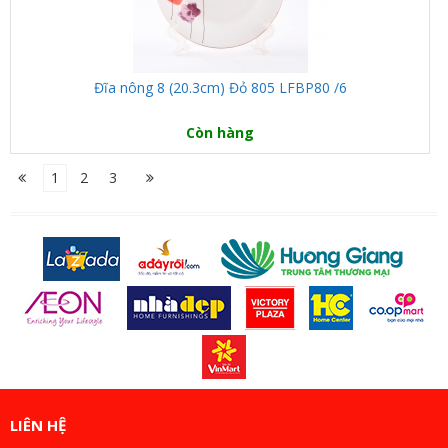
Đĩa nông 8 (20.3cm) Đỏ 805 LFBP80 /6
Còn hàng
1
2
3
LIÊN HỆ