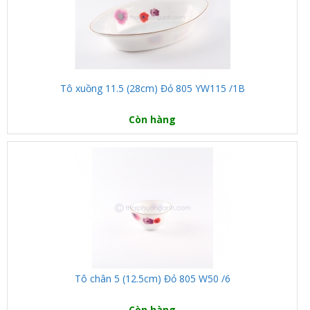
Tô xuồng 11.5 (28cm) Đỏ 805 YW115 /1B
Còn hàng
Tô chân 5 (12.5cm) Đỏ 805 W50 /6
Còn hàng