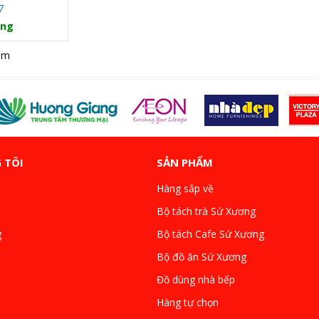
7
àng
ẩm
 TÔI
SẢN PHẨM
Hàng sắp về
Bộ tách trà Sứ Xương
g
Bộ tách Cafe Sứ Xương
Bộ đồ ăn Sứ Xương
Đồ dùng nhà bếp
Hàng tự chọn