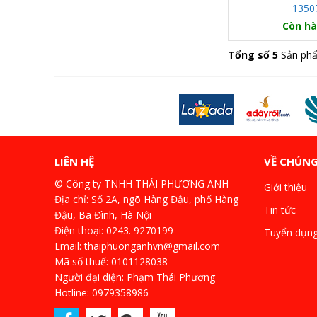
1350
Còn h
Tổng số 5
Sản ph
LIÊN HỆ
VỀ CHÚNG
© Công ty TNHH THÁI PHƯƠNG ANH
Giới thiệu
Địa chỉ: Số 2A, ngõ Hàng Đậu, phố Hàng
Tin tức
Đậu, Ba Đình, Hà Nội
Điện thoại: 0243. 9270199
Tuyển dụn
Email: thaiphuonganhvn@gmail.com
Mã số thuế: 0101128038
Người đại diện: Phạm Thái Phương
Hotline: 0979358986