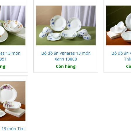
ares 13 món
Bộ đồ ăn Vitriares 13 món
Bộ đồ ăn 
3951
Xanh 13808
Trắ
àng
Còn hàng
Cò
es 13 món Tím