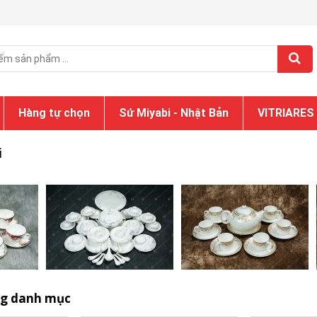
Hàng tự chọn
Sứ Miyabi - Nhật Bản
VITRIARES
i
ng danh mục