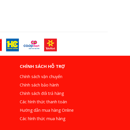
CHÍNH SÁCH HỖ TRỢ
Chính sách vận chuyển
Chính sách bảo hành
Chính sách đổi trả hàng
Các hình thức thanh toán
Hướng dẫn mua hàng Online
Các hình thức mua hàng