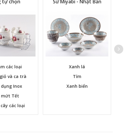
 tự chọn
Sứ Miyabi - Nhật Bản
m các loại
Xanh lá
Các bộ
 giỏ và ca trà
Tím
 dụng Inox
Xanh biển
 mứt Tết
 cây các loại
m ngay