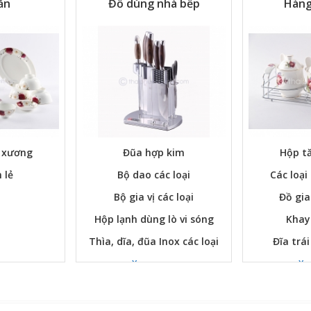
ăn
Đồ dùng nhà bếp
Hàng
ứ xương
Đũa hợp kim
Hộp tă
 lẻ
Bộ dao các loại
Các loại
Bộ gia vị các loại
Đồ gia
Hộp lạnh dùng lò vi sóng
Khay
Thìa, dĩa, đũa Inox các loại
Đĩa trái
Xem ngay
Xe