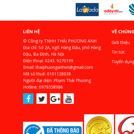
LIÊN HỆ
VỀ CHÚNG
© Công ty TNHH THÁI PHƯƠNG ANH
Giới thiệu
Địa chỉ: Số 2A, ngõ Hàng Đậu, phố Hàng
Tin tức
Đậu, Ba Đình, Hà Nội
Điện thoại: 0243. 9270199
Tuyển dụn
Email: thaiphuonganhvn@gmail.com
Mã số thuế: 0101128038
Người đại diện: Phạm Thái Phương
Hotline: 0979358986