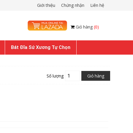
Giới thiệu
Chứng nhận
Liên hệ
Giỏ hàng
(0)
Bát Đĩa Sứ Xương Tự Chọn
Số lượng
Giỏ hàng