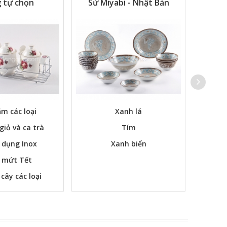
 tự chọn
Sứ Miyabi - Nhật Bản
m các loại
Xanh lá
Các bộ
 giỏ và ca trà
Tím
 dụng Inox
Xanh biển
 mứt Tết
 cây các loại
m ngay