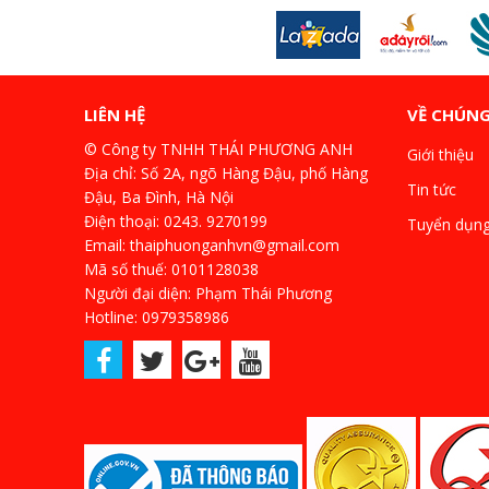
LIÊN HỆ
VỀ CHÚNG
© Công ty TNHH THÁI PHƯƠNG ANH
Giới thiệu
Địa chỉ: Số 2A, ngõ Hàng Đậu, phố Hàng
Tin tức
Đậu, Ba Đình, Hà Nội
Điện thoại: 0243. 9270199
Tuyển dụn
Email: thaiphuonganhvn@gmail.com
Mã số thuế: 0101128038
Người đại diện: Phạm Thái Phương
Hotline: 0979358986