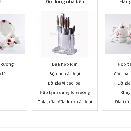
ăn
Đồ dùng nhà bếp
Hàng
ứ xương
Đũa hợp kim
Hộp tă
 lẻ
Bộ dao các loại
Các loại
Bộ gia vị các loại
Đồ gia
Hộp lạnh dùng lò vi sóng
Khay
Thìa, dĩa, đũa Inox các loại
Đĩa trái
Xem ngay
Xe