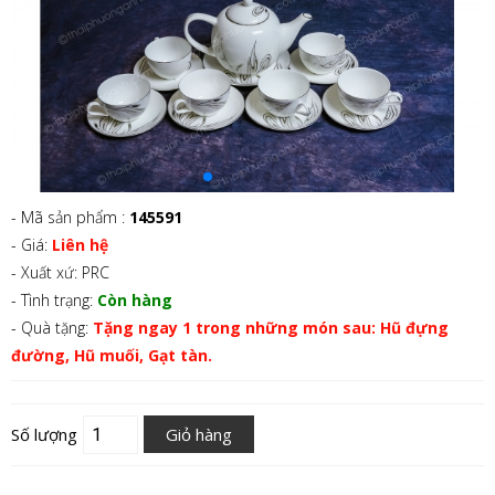
- Mã sản phẩm :
145591
- Giá:
Liên hệ
- Xuất xứ: PRC
- Tình trạng:
Còn hàng
- Quà tặng:
Tặng ngay 1 trong những món sau: Hũ đựng
đường, Hũ muối, Gạt tàn.
Số lượng
Giỏ hàng