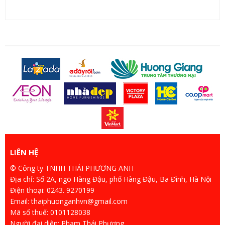
LIÊN HỆ
© Công ty TNHH THÁI PHƯƠNG ANH
Địa chỉ: Số 2A, ngõ Hàng Đậu, phố Hàng Đậu, Ba Đình, Hà Nội
Điện thoại: 0243. 9270199
Email: thaiphuonganhvn@gmail.com
Mã số thuế: 0101128038
Người đại diện: Phạm Thái Phương