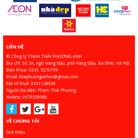
LIÊN HỆ
© Công ty TNHH THÁI PHƯƠNG ANH
Địa chỉ: Số 2A, ngõ Hàng Đậu, phố Hàng Đậu, Ba Đình, Hà Nội
Điện thoại: 0243. 9270199
Email: thaiphuonganhvn@gmail.com
Mã số thuế: 0101128038
Người đại diện: Phạm Thái Phương
Hotline: 0979358986
VỀ CHÚNG TÔI
Giới thiệu