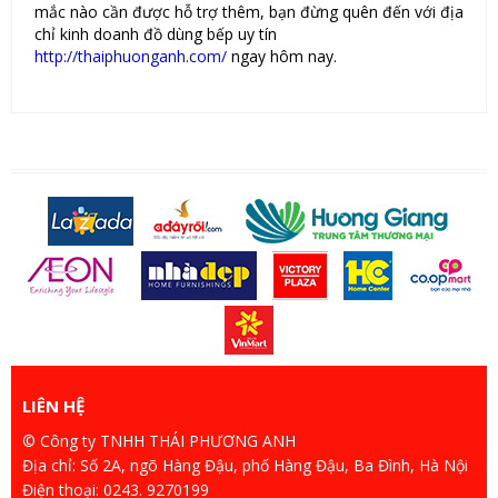
mắc nào cần được hỗ trợ thêm, bạn đừng quên đến với địa
chỉ kinh doanh đồ dùng bếp uy tín
http://thaiphuonganh.com/
ngay hôm nay.
LIÊN HỆ
© Công ty TNHH THÁI PHƯƠNG ANH
Địa chỉ: Số 2A, ngõ Hàng Đậu, phố Hàng Đậu, Ba Đình, Hà Nội
Điện thoại: 0243. 9270199