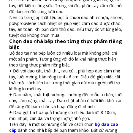
tay, tiết kiệm công sức. Trong khi đó, phần tay cầm đòi hỏi
độ dài cân đối cùng lưỡi dao.
Nên có trang bị chất liệu bọc ở chuôi dao như nhựa, silicon,
polypropylene cách nhiệt sẽ giúp việc cầm dao được chắc
tay, an toàn. Khi bạn cầm thử dao, nếu thấy ốc vít lỏng lẻo,
tuyệt đối không chọn mua.
Chọn dao nhà bếp theo từng thực phẩm riêng
biệt
Bộ dao tại nhà bếp luôn có nhiều loại mà không phải chỉ
một sản phẩm. Tương ứng với đó là khả năng thực hiện
theo từng thực phẩm riêng biệt.
+ Đối với dao cắt, thái thịt, rau củ… phù hợp dao cầm nhẹ
tay, lưỡi mỏng, bản rộng từ 4 - 6 cm. Điều đó giúp việc cắt
thái một cách liên tục trong thời gian dài mà người nội trợ
không lo mỏi tay.
+ Dao băm, chặt thịt, xương… hướng đến mẫu to bản, lưỡi
dày, cầm nặng chắc tay. Dao chặt phải có lưỡi liền khối cán
để tăng độ bám chắc và hoạt động đi nhanh.
+ Dao gọt tỉa hoa quả thường có chiều dài lưỡi 8-10cm,
mũi nhọn, cán dài và trọng lượng nhỏ gọn.
Trên đây là một số hướng dẫn về cách chọn
bộ dao cao
cấp
dành cho nhà bếp để bạn tham khảo. Bất cứ vướng