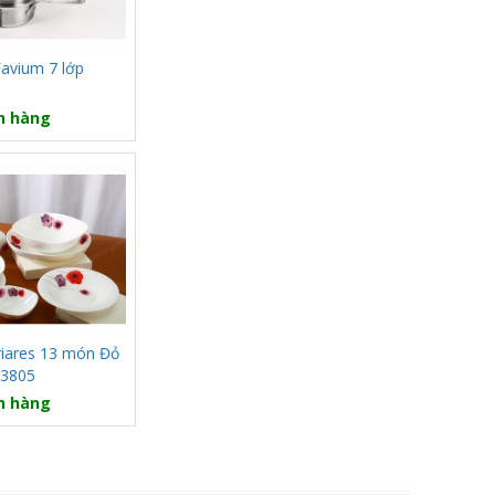
Favium 7 lớp
n hàng
riares 13 món Đỏ
3805
n hàng