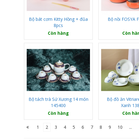
Bộ bát cơm Kitty Hồng + đũa
Bộ nồi FOSYA 
8pcs
Còn hàng
Còn hà
Bộ tách trà Sứ Xương 14 món
Bộ đồ ăn Vitria
145400
Xanh 13
Còn hàng
Còn hà
1
2
3
4
5
6
7
8
9
10
...