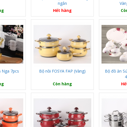
ngắn
Vàn
ng
Hết hàng
Cò
ên Nga 7pcs
Bộ nồi FOSYA FAP (Vàng)
Bộ đồ ăn S
)
4
ng
Còn hàng
Hế