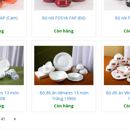
FAP (Cam)
Bộ nồi FOSYA FAP (Đỏ)
Bộ nồi 
ng
Còn hàng
Cò
res 13 món
Bộ đồ ăn Vitriares 13 món
Bộ đồ ăn Vit
808
Trắng 13900
1
ng
Còn hàng
Cò
41