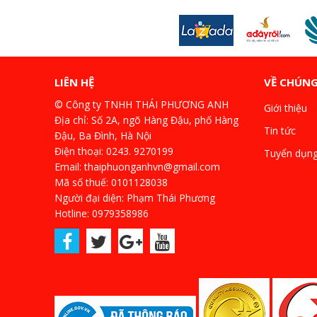
LIÊN HỆ
VỀ CHÚNG
© Công ty TNHH THÁI PHƯƠNG ANH
Giới thiệu
Địa chỉ: Số 2A, ngõ Hàng Đậu, phố Hàng
Tin tức
Đậu, Ba Đình, Hà Nội
Điện thoại: 0243. 9270199
Tuyển dụn
Email: thaiphuonganhvn@gmail.com
Mã số thuế: 0101128038
Người đại diện: Phạm Thái Phương
Hotline: 0979358986