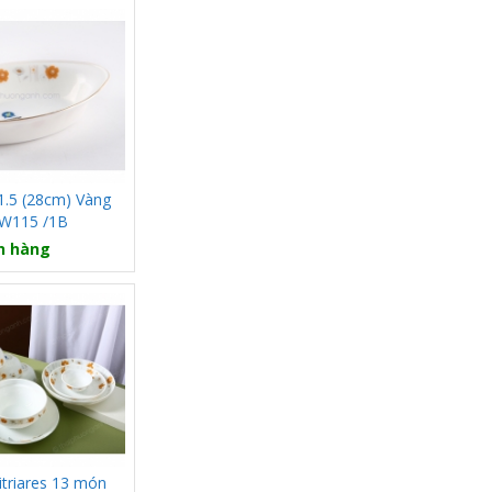
1.5 (28cm) Vàng
YW115 /1B
n hàng
itriares 13 món