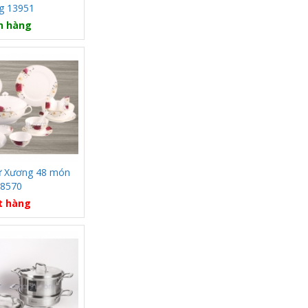
g 13951
n hàng
ứ Xương 48 món
8570
t hàng