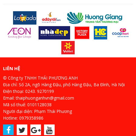
LIÊN HỆ
© Công ty TNHH THÁI PHƯƠNG ANH
Địa chỉ: Số 2A, ngõ Hàng Đậu, phố Hàng Đậu, Ba Đình, Hà Nội
Điện thoại: 0243. 9270199
Email: thaiphuonganhvn@gmail.com
Mã số thuế: 0101128038
Người đại diện: Phạm Thái Phương
Hotline: 0979358986