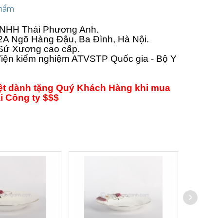
phẩm
 TNHH Thái Phương Anh.
ố 2A Ngõ Hàng Đậu, Ba Đình, Hà Nội.
 Sứ Xương cao cấp.
iện kiểm nghiệm ATVSTP Quốc gia - Bộ Y
iệt dành tặng Quý Khách Hàng khi mua
ại Công ty $$$