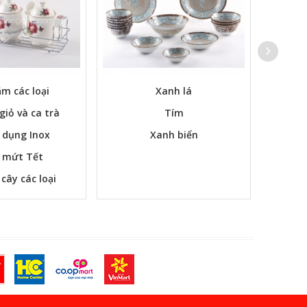
m các loại
Xanh lá
Các bộ
 giỏ và ca trà
Tím
 dụng Inox
Xanh biển
 mứt Tết
 cây các loại
m ngay