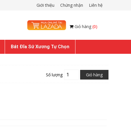
Giới thiệu
Chứng nhận
Liên hệ
Giỏ hàng
(0)
Bát Đĩa Sứ Xương Tự Chọn
Số lượng
Giỏ hàng