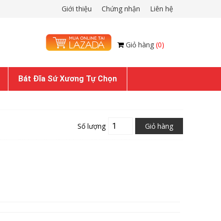
Giới thiệu
Chứng nhận
Liên hệ
Giỏ hàng
(0)
Bát Đĩa Sứ Xương Tự Chọn
Số lượng
Giỏ hàng