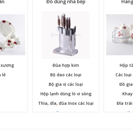
ăn
Đồ dùng nhà bếp
Hàng
ứ xương
Đũa hợp kim
Hộp tă
 lẻ
Bộ dao các loại
Các loại
Bộ gia vị các loại
Đồ gia
Hộp lạnh dùng lò vi sóng
Khay
Thìa, dĩa, đũa Inox các loại
Đĩa trái
Xem ngay
Xe