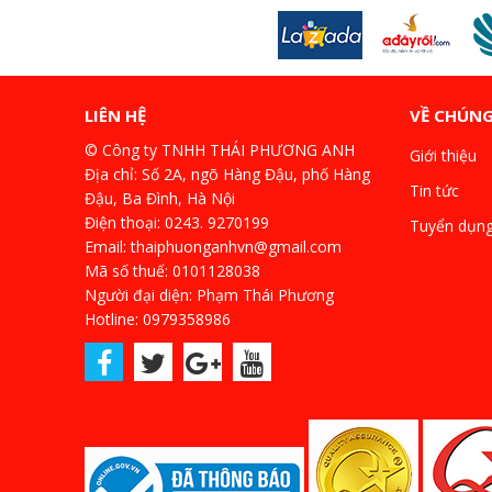
LIÊN HỆ
VỀ CHÚNG
© Công ty TNHH THÁI PHƯƠNG ANH
Giới thiệu
Địa chỉ: Số 2A, ngõ Hàng Đậu, phố Hàng
Tin tức
Đậu, Ba Đình, Hà Nội
Điện thoại: 0243. 9270199
Tuyển dụn
Email: thaiphuonganhvn@gmail.com
Mã số thuế: 0101128038
Người đại diện: Phạm Thái Phương
Hotline: 0979358986