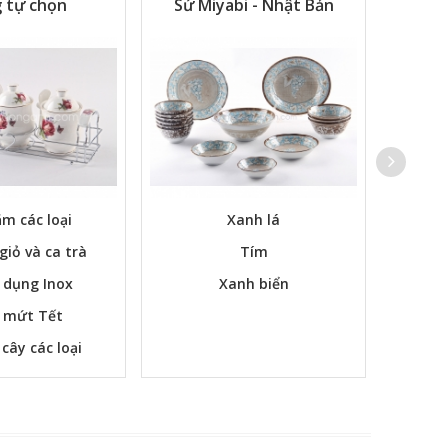
 tự chọn
Sứ Miyabi - Nhật Bản
m các loại
Xanh lá
Các bộ
 giỏ và ca trà
Tím
 dụng Inox
Xanh biển
 mứt Tết
 cây các loại
m ngay