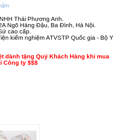
phẩm
 TNHH Thái Phương Anh.
ố 2A Ngõ Hàng Đậu, Ba Đình, Hà Nội.
 Sứ cao cấp.
iện kiểm nghiệm ATVSTP Quốc gia - Bộ Y
iệt dành tặng Quý Khách Hàng khi mua
ại Công ty $$$