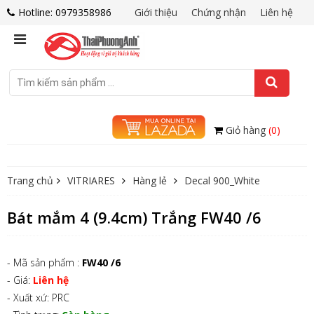
Hotline: 0979358986
Giới thiệu
Chứng nhận
Liên hệ
Giỏ hàng
(0)
Trang chủ
VITRIARES
Hàng lẻ
Decal 900_White
Bát mắm 4 (9.4cm) Trắng FW40 /6
- Mã sản phẩm :
FW40 /6
- Giá:
Liên hệ
- Xuất xứ: PRC