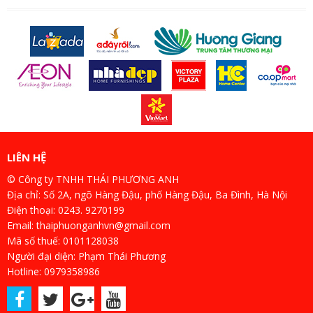
LIÊN HỆ
© Công ty TNHH THÁI PHƯƠNG ANH
Địa chỉ: Số 2A, ngõ Hàng Đậu, phố Hàng Đậu, Ba Đình, Hà Nội
Điện thoại: 0243. 9270199
Email: thaiphuonganhvn@gmail.com
Mã số thuế: 0101128038
Người đại diện: Phạm Thái Phương
Hotline: 0979358986