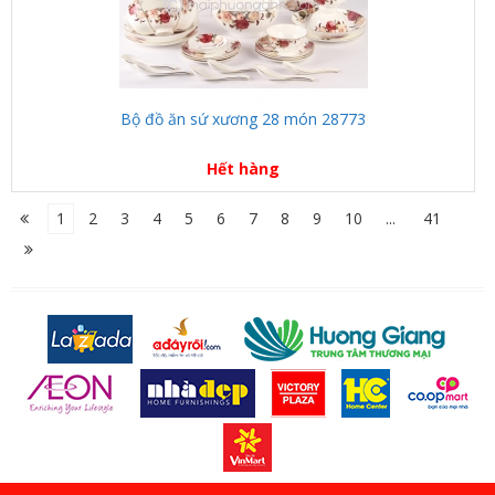
Bộ đồ ăn sứ xương 28 món 28773
Hết hàng
1
2
3
4
5
6
7
8
9
10
...
41