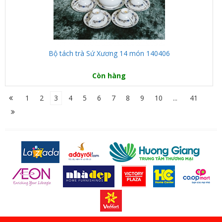
Bộ tách trà Sứ Xương 14 món 140406
Còn hàng
1
2
3
4
5
6
7
8
9
10
...
41