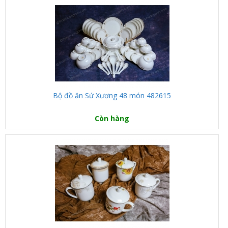
Bộ đồ ăn Sứ Xương 48 món 482615
Còn hàng