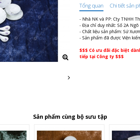
Tổng quan
Chi tiết sản 
- Nhà NK và PP: Cty TNHH T
- Địa chỉ duy nhất: Số 2A Ng
- Chất liệu sản phẩm: Sứ Xươ
- Sản phẩm đã được Viện kiể
$$$ Có ưu đãi đặc biệt dà
tiếp tại Công ty $$$
Sản phẩm cùng bộ sưu tập