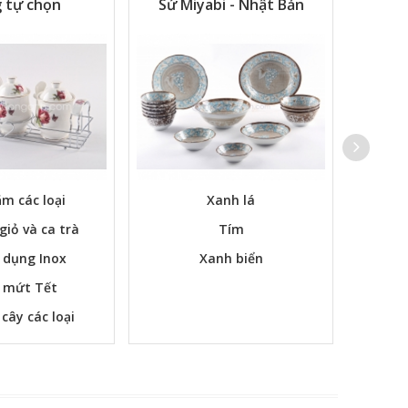
 tự chọn
Sứ Miyabi - Nhật Bản
m các loại
Xanh lá
Các bộ
 giỏ và ca trà
Tím
 dụng Inox
Xanh biển
 mứt Tết
 cây các loại
m ngay