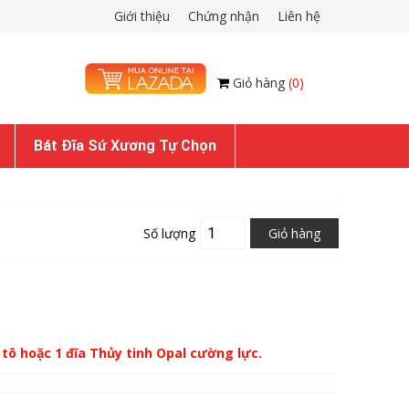
Giới thiệu
Chứng nhận
Liên hệ
Giỏ hàng
(0)
Bát Đĩa Sứ Xương Tự Chọn
Số lượng
Giỏ hàng
tô hoặc 1 đĩa Thủy tinh Opal cường lực.