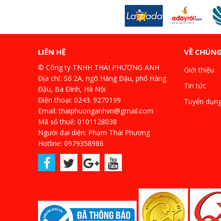
LIÊN HỆ
VỀ CHÚNG
© Công ty TNHH THÁI PHƯƠNG ANH
Giới thiệu
Địa chỉ: Số 2A, ngõ Hàng Đậu, phố Hàng
Tin tức
Đậu, Ba Đình, Hà Nội
Điện thoại: 0243. 9270199
Tuyển dụn
Email: thaiphuonganhvn@gmail.com
Mã số thuế: 0101128038
Người đại diện: Phạm Thái Phương
Hotline: 0979358986