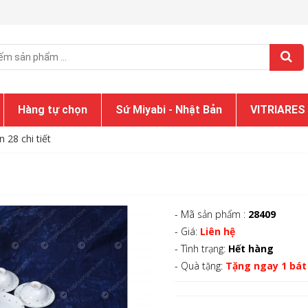
Hàng tự chọn
Sứ Miyabi - Nhật Bản
VITRIARES
 28 chi tiết
- Mã sản phẩm :
28409
- Giá:
Liên hệ
- Tình trạng:
Hết hàng
- Quà tặng:
Tặng ngay 1 bát 