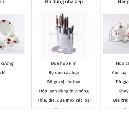
ăn
Đồ dùng nhà bếp
Hàng
ứ xương
Đũa hợp kim
Hộp tă
 lẻ
Bộ dao các loại
Các loại
Bộ gia vị các loại
Đồ gia
Hộp lạnh dùng lò vi sóng
Khay
Thìa, dĩa, đũa Inox các loại
Đĩa trái
Xem ngay
Xe