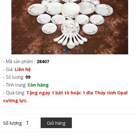
- Mã sản phẩm :
28407
- Giá:
Liên hệ
- Số lượng:
99
- Tình trạng:
Còn hàng
- Quà tặng:
Tặng ngay 1 bát tô hoặc 1 đĩa Thủy tinh Opal
cường lực.
Số lượng
Giỏ hàng