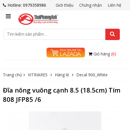
Hotline: 0979358986
Giới thiệu
Chứng nhận
Liên hệ
Giỏ hàng
(0)
Trang chủ
VITRIARES
Hàng lẻ
Decal 900_White
Đĩa nông vuông cạnh 8.5 (18.5cm) Tím
808 JFP85 /6