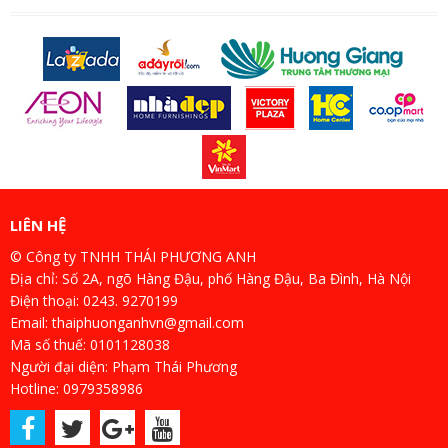
LIÊN HỆ
© Công ty TNHH THÁI PHƯƠNG ANH
Địa chỉ: Số 2A, ngõ Hàng Đậu, phố Hàng Đậu, Ba Đình, Hà Nội
Điện thoại: 0243. 9270199
Email: thaiphuonganhvn@gmail.com
Mã số thuế: 0101128038
Người đại diện: Phạm Thái Phương
Hotline: 0979358986