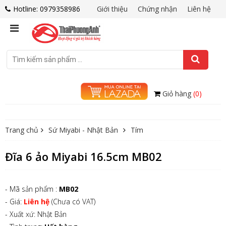
Hotline: 0979358986
Giới thiệu
Chứng nhận
Liên hệ
Giỏ hàng
(0)
Trang chủ
Sứ Miyabi - Nhật Bản
Tím
Đĩa 6 ảo Miyabi 16.5cm MB02
- Mã sản phẩm :
MB02
- Giá:
Liên hệ
(Chưa có VAT)
- Xuất xứ: Nhật Bản