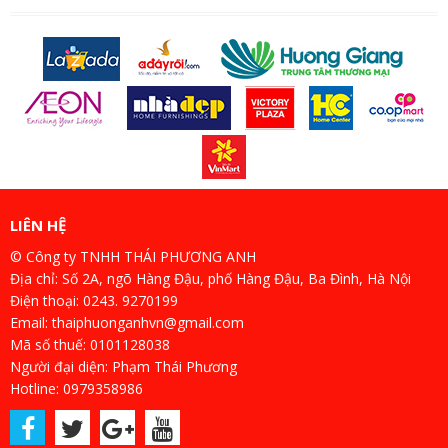
LIÊN HỆ
© Công ty TNHH THÁI PHƯƠNG ANH
Địa chỉ: Số 2A, ngõ Hàng Đậu, phố Hàng Đậu, Ba Đình, Hà Nội
Điện thoại: 0243. 9270199
Email: thaiphuonganhvn@gmail.com
Mã số thuế: 0101128038
Người đại diện: Phạm Thái Phương
Hotline: 0979358986