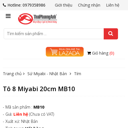
Hotline: 0979358986
Giới thiệu
Chứng nhận
Liên hệ
Giỏ hàng
(0)
Trang chủ
Sứ Miyabi - Nhật Bản
Tím
Tô 8 Miyabi 20cm MB10
- Mã sản phẩm :
MB10
- Giá:
Liên hệ
(Chưa có VAT)
- Xuất xứ: Nhật Bản